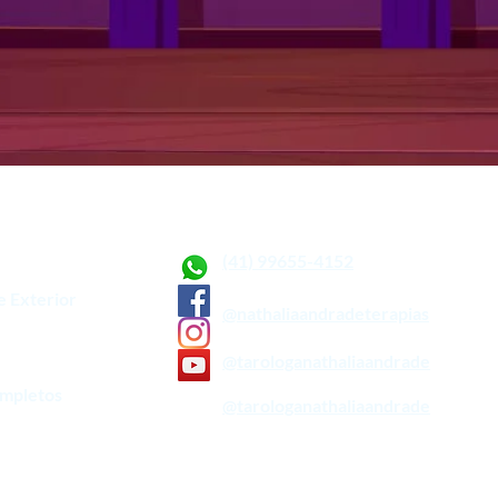
MENTO
(41) 99655-4152
e Exterior
@nathaliaandradeterapias
OS
@tarologanathaliaandrade
ompletos
@tarologanathaliaandrade
Termos de Uso e Política de Privacidade