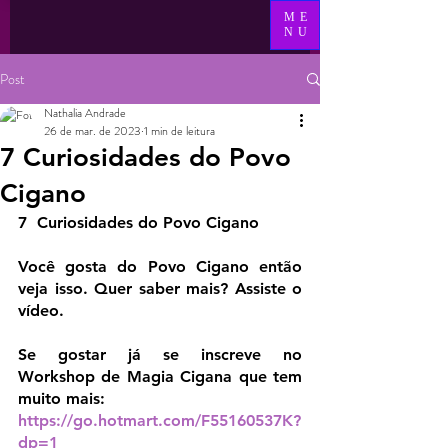
ME
NU
Post
Nathalia Andrade
26 de mar. de 2023
1 min de leitura
7 Curiosidades do Povo
Cigano
7  Curiosidades do Povo Cigano
Você gosta do Povo Cigano então 
veja isso. Quer saber mais? Assiste o 
vídeo.
Se gostar já se inscreve no  
Workshop de Magia Cigana que tem 
muito mais:
https://go.hotmart.com/F55160537K?
dp=1