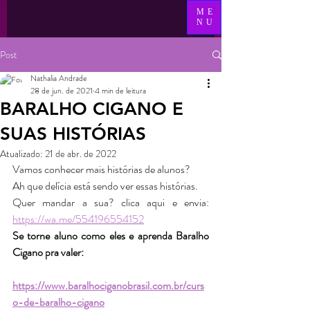
ME
NU
Post
Nathalia Andrade
28 de jun. de 2021
4 min de leitura
BARALHO CIGANO E
SUAS HISTÓRIAS
Atualizado:
21 de abr. de 2022
Vamos conhecer mais histórias de alunos?
Ah que delícia está sendo ver essas histórias. 
Quer mandar a sua? clica aqui e envia: 
https://wa.me/554196554152
Se torne aluno como eles e aprenda Baralho 
Cigano pra valer:
https://www.baralhociganobrasil.com.br/curs
o-de-baralho-cigano