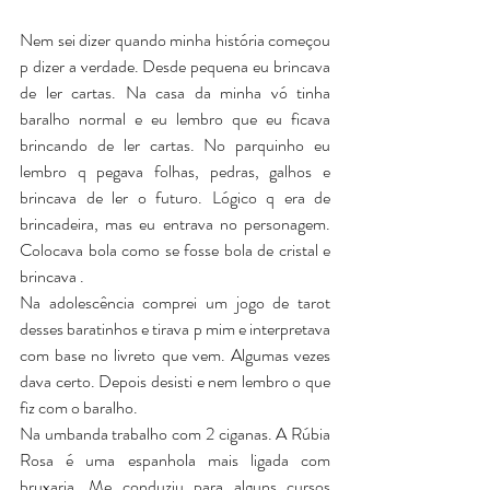
Nem sei dizer quando minha história começou 
p dizer a verdade. Desde pequena eu brincava 
de ler cartas. Na casa da minha vó tinha 
baralho normal e eu lembro que eu ficava 
brincando de ler cartas. No parquinho eu 
lembro q pegava folhas, pedras, galhos e 
brincava de ler o futuro. Lógico q era de 
brincadeira, mas eu entrava no personagem. 
Colocava bola como se fosse bola de cristal e  
brincava .
Na adolescência comprei um jogo de tarot 
desses baratinhos e tirava p mim e interpretava 
com base no livreto que vem. Algumas vezes 
dava certo. Depois desisti e nem lembro o que 
fiz com o baralho. 
Na umbanda trabalho com 2 ciganas. A Rúbia 
Rosa é uma espanhola mais ligada com 
bruxaria. Me conduziu para alguns cursos 