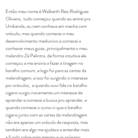
Então meu nome é Walberth Reis Rodrigues 
Oliveira,  tudo começou quando eu entrei pra 
Umbanda, eu nem sonhava em meche com 
oráculo, mas quando comecei o meu 
desenvolvimento mediunico e comecei a 
conhecer meus guias, principalmente o meu 
malandro Zé Pelintra, de forma intuitiva ele 
começou a me ensina a fazer a tiragem no 
baralho comum, e logo fui para as cartas da 
malandragem, e isso foi surgindo o interesse 
por oráculos,  e quando ouvi fala no baralho 
cigano surgiu novamente um interesse de 
aprender e comecei a busca pro aprender, e 
quando comecei o curso vi que o baralho 
cigano junto com as cartas da malandragem 
não era apenas um oráculo de resposta, mas 
também era algo me ajudava a entender mais 
a fundo sobre mim mesmo e os próximo.