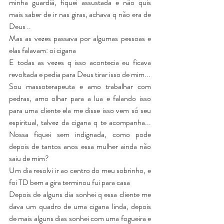
minha guardiã, fiquei assustada e não quis 
mais saber de ir nas giras, achava q não era de 
Deus ..
Mas as vezes passava por algumas pessoas e 
elas falavam: oi cigana
E todas as vezes q isso acontecia eu ficava 
revoltada e pedia para Deus tirar isso de mim...
Sou massoterapeuta e amo trabalhar com 
pedras, amo olhar para a lua e falando isso 
para uma cliente ela me disse isso vem só seu 
espiritual, talvez da cigana q te acompanha... 
Nossa fiquei sem indignada, como pode 
depois de tantos anos essa mulher ainda não 
saiu de mim?
Um dia resolvi ir ao centro do meu sobrinho, e 
foi TD bem a gira terminou fui para casa 
Depois de alguns dia sonhei q essa cliente me 
dava um quadro de uma cigana linda, depois 
de mais alguns dias sonhei com uma fogueira e 