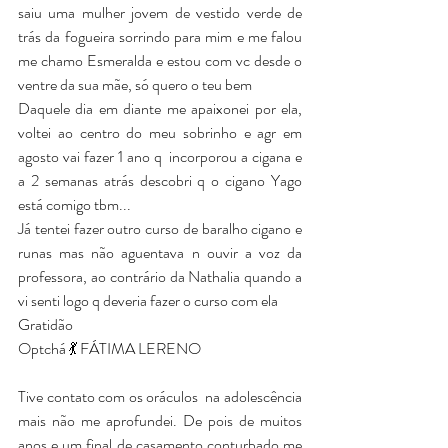
saiu uma mulher jovem de vestido verde de 
trás da fogueira sorrindo para mim e me falou 
me chamo Esmeralda e estou com vc desde o 
ventre da sua mãe, só quero o teu bem
Daquele dia em diante me apaixonei por ela, 
voltei ao centro do meu sobrinho e agr em 
agosto vai fazer 1 ano q  incorporou a cigana e 
a 2 semanas atrás descobri q o cigano Yago 
está comigo tbm...
Já tentei fazer outro curso de baralho cigano e 
runas mas não aguentava n ouvir a voz da 
professora, ao contrário da Nathalia quando a 
vi senti logo q deveria fazer o curso com ela
Gratidão
Optchá 💃 FÁTIMA LERENO
Tive contato com os oráculos  na adolescência 
mais não me aprofundei. De pois de muitos 
anos e um final de casamento conturbado me 