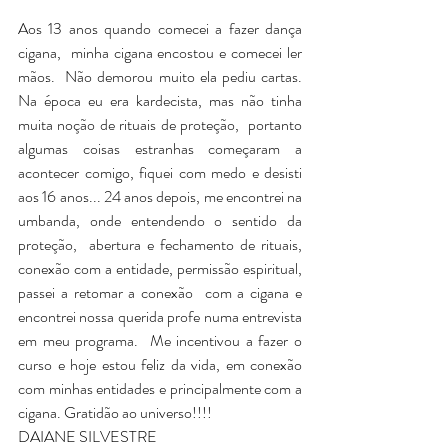
Aos 13 anos quando comecei a fazer dança 
cigana,  minha cigana encostou e comecei ler 
mãos.  Não demorou muito ela pediu cartas. 
Na época eu era kardecista, mas não tinha 
muita noção de rituais de proteção,  portanto 
algumas coisas estranhas começaram a 
acontecer comigo, fiquei com medo e desisti 
aos 16 anos... 24 anos depois, me encontrei na 
umbanda, onde entendendo o sentido da 
proteção,  abertura e fechamento de rituais, 
conexão com a entidade, permissão espiritual, 
passei a retomar a conexão  com a cigana e 
encontrei nossa querida profe numa entrevista 
em meu programa.  Me incentivou a fazer o 
curso e hoje estou feliz da vida, em conexão 
com minhas entidades e principalmente com a 
cigana. Gratidão ao universo!!!! 
DAIANE SILVESTRE