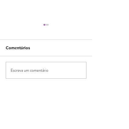
Comentários
Escreva um comentário
Caboclo Aymoré na
Baralho Cigano
Umbanda
Umbanda