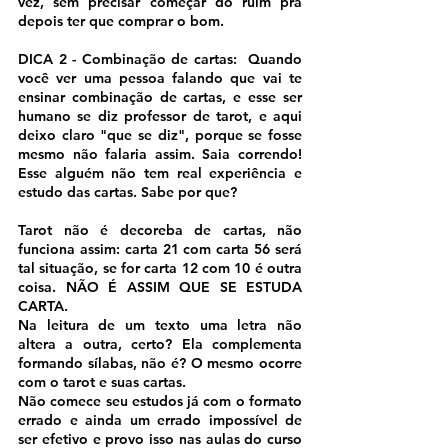
vez, sem precisar começar do ruim pra 
depois ter que comprar o bom.
DICA 2 - Combinação de cartas:  Quando 
você ver uma pessoa falando que vai te 
ensinar combinação de cartas, e esse ser 
humano se diz professor de tarot, e aqui 
deixo claro "que se diz", porque se fosse 
mesmo não falaria assim. Saia correndo! 
Esse alguém não tem real experiência e 
estudo das cartas. Sabe por que?
Tarot não é decoreba de cartas, não 
funciona assim: carta 21 com carta 56 será 
tal situação, se for carta 12 com 10 é outra 
coisa. NÃO É ASSIM QUE SE ESTUDA 
CARTA. 
Na leitura de um texto uma letra não 
altera a outra, certo? Ela complementa 
formando sílabas, não é? O mesmo ocorre 
com o tarot e suas cartas. 
Não comece seu estudos já com o formato 
errado e ainda um errado impossível de 
ser efetivo e provo isso nas aulas do curso 