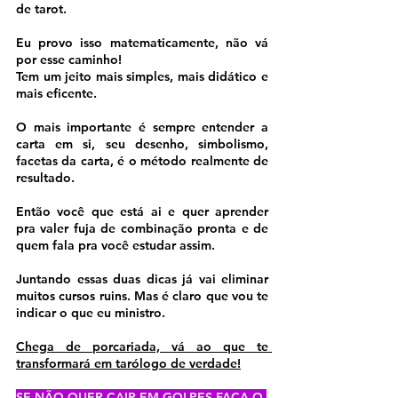
de tarot.
Eu provo isso matematicamente, não vá 
por esse caminho!
Tem um jeito mais simples, mais didático e 
mais eficente.
O mais importante é sempre entender a 
carta em si, seu desenho, simbolismo, 
facetas da carta, é o método realmente de 
resultado.
Então você que está ai e quer aprender 
pra valer fuja de combinação pronta e de 
quem fala pra você estudar assim.
Juntando essas duas dicas já vai eliminar 
muitos cursos ruins. Mas é claro que vou te 
indicar o que eu ministro. 
Chega de porcariada, vá ao que te 
transformará em tarólogo de verdade!
SE NÃO QUER CAIR EM GOLPES FAÇA O 