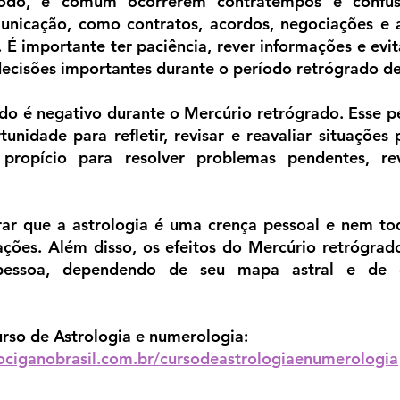
íodo, é comum ocorrerem contratempos e confus
unicação, como contratos, acordos, negociações e 
 É importante ter paciência, rever informações e evita
decisões importantes durante o período retrógrado d
do é negativo durante o Mercúrio retrógrado. Esse 
nidade para refletir, revisar e reavaliar situações 
opício para resolver problemas pendentes, revi
ar que a astrologia é uma crença pessoal e nem to
ações. Além disso, os efeitos do Mercúrio retrógrad
essoa, dependendo de seu mapa astral e de ou
rso de Astrologia e numerologia: 
ociganobrasil.com.br/cursodeastrologiaenumerologia