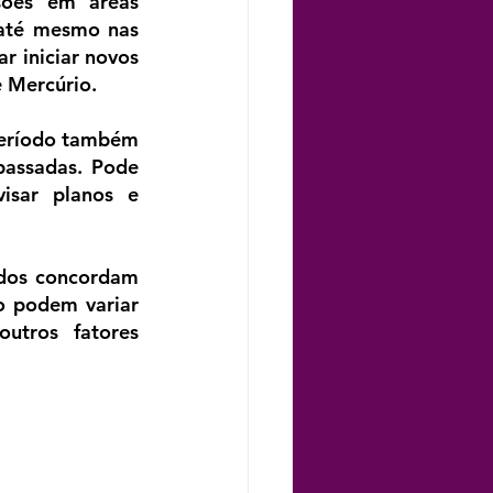
ões em áreas 
até mesmo nas 
r iniciar novos 
e Mercúrio.
período também 
passadas. Pode 
sar planos e 
dos concordam 
o podem variar 
tros fatores 