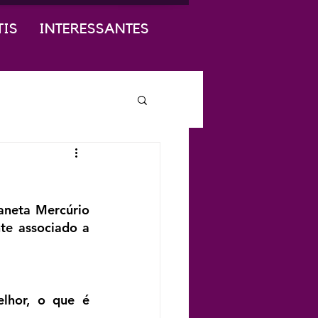
TIS
INTERESSANTES
neta Mercúrio 
e associado a 
lhor, o que é 