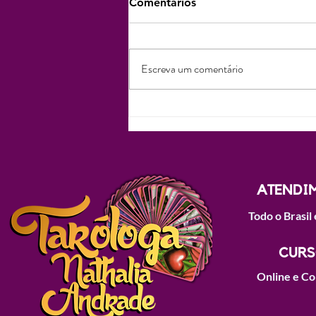
Comentários
Escreva um comentário
Pílula 11 - A Chave da
Intuição Cigana:
Desvendando o Baralho
Cigano e a Sabedoria
Milenar do Povo Cigano
ATENDI
Todo o Brasil 
CURS
Online e C