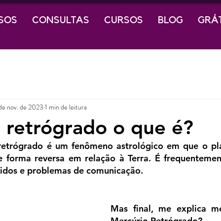
SOS
CONSULTAS
CURSOS
BLOG
GRÁ
de nov. de 2023
1 min de leitura
 retrógrado o que é?
retrógrado é um fenômeno astrológico em que o pla
 forma reversa em relação à Terra. É frequentement
didos e problemas de comunicação.
Mas final, me explica me
Mercúrio Retrógrado?