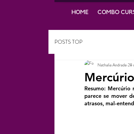
HOME
COMBO CUR
POSTS TOP
Nathalia Andrade
28 
Mercúrio
Resumo: Mercúrio 
parece se mover de
atrasos, mal-enten