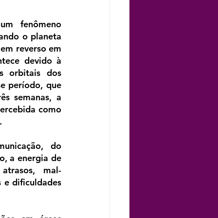
 um fenômeno 
ando o planeta 
 em reverso em 
ntece devido à 
s orbitais dos 
e período, que 
ês semanas, a 
percebida como 
.
unicação, do 
, a energia de 
atrasos, mal-
e dificuldades 