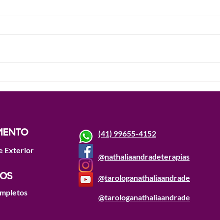
Pílula 10 - Tarot e religião -
Pílu
Tarot e a Umbanda como
Comp
fica isso?
a Le
Ciga
MENTO
(41) 99655-4152
e Exterior
@nathaliaandradeterapias
OS
@tarologanathaliaandrade
ompletos
@tarologanathaliaandrade