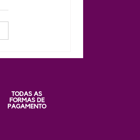
la 09 - Oráculos
lementares: Elevando
itura de Tarot e Baralho
no
TODAS AS
FORMAS DE
PAGAMENTO