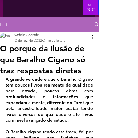
ME
NU
Post
Nathalia Andrade
10 de fev. de 2022
2 min de leitura
O porque da ilusão de
que Baralho Cigano só
traz respostas diretas
A grande verdade é que o Baralho Cigano 
tem poucos livros realmente de qualidade 
para estudo, poucas obras com 
profundidades e informações que 
expandam a mente, diferente do Tarot que 
pela ancestralidade maior acaba tendo 
livros diversos de qualidade e até livros 
com nível avançado de estudo.
O Baralho cigano tendo esse fraco, foi por 
anos limitado aos livrinhos que 