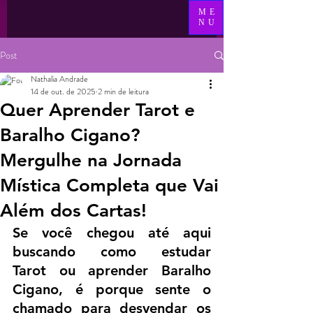
ME
NU
Post
Nathalia Andrade
14 de out. de 2025
2 min de leitura
Quer Aprender Tarot e
Baralho Cigano?
Mergulhe na Jornada
Mística Completa que Vai
Além dos Cartas!
Se você chegou até aqui 
buscando como estudar 
Tarot ou aprender Baralho 
Cigano, é porque sente o 
chamado para desvendar os 