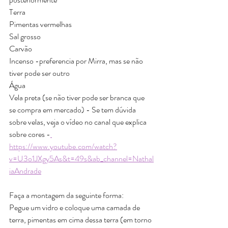
Terra
Pimentas vermelhas
Sal grosso
Carvão
Incenso -preferencia por Mirra, mas se não 
tiver pode ser outro
Água
Vela preta (se não tiver pode ser branca que 
se compra em mercado) - Se tem dúvida 
sobre velas, veja o vídeo no canal que explica 
sobre cores -
https://www.youtube.com/watch?
v=U3o1JXgy5As&t=49s&ab_channel=Nathal
iaAndrade
Faça a montagem da seguinte forma:
Pegue um vidro e coloque uma camada de 
terra, pimentas em cima dessa terra (em torno 