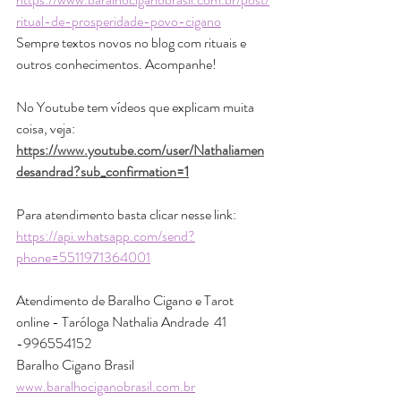
ritual-de-prosperidade-povo-cigano
Sempre textos novos no blog com rituais e 
outros conhecimentos. Acompanhe!
No Youtube tem vídeos que explicam muita 
coisa, veja: 
https://www.youtube.com/user/Nathaliamen
desandrad?sub_confirmation=1
Para atendimento basta clicar nesse link: 
https://api.whatsapp.com/send?
phone=5511971364001
Atendimento de Baralho Cigano e Tarot 
online - Taróloga Nathalia Andrade  41 
-996554152
Baralho Cigano Brasil 
www.baralhociganobrasil.com.br