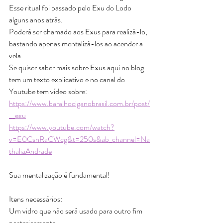
Esse ritual foi passado pelo Exu do Lodo 
alguns anos atrás.
Poderá ser chamado aos Exus para realizá-lo, 
bastando apenas mentalizá-los ao acender a 
vela.  
Se quiser saber mais sobre Exus aqui no blog  
tem um texto explicativo e no canal do 
Youtube tem vídeo sobre: 
https://www.baralhociganobrasil.com.br/post/
__exu
https://www.youtube.com/watch?
v=E0CsnRaCWcg&t=250s&ab_channel=Na
thaliaAndrade
Sua mentalização é fundamental!
Itens necessários:
Um vidro que não será usado para outro fim 
posteriormente