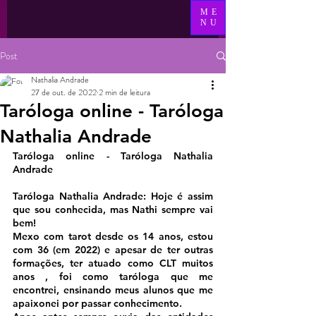
ME
NU
Post
Nathalia Andrade
27 de out. de 2022
2 min de leitura
Taróloga online - Taróloga
Nathalia Andrade
Taróloga online - Taróloga Nathalia 
Andrade
Taróloga Nathalia Andrade: Hoje é assim 
que sou conhecida, mas Nathi sempre vai 
bem!
Mexo com tarot desde os 14 anos, estou 
com 36 (em 2022) e apesar de ter outras 
formações, ter atuado como CLT muitos 
anos , foi como taróloga que me 
encontrei, ensinando meus alunos que me 
apaixonei por passar conhecimento.