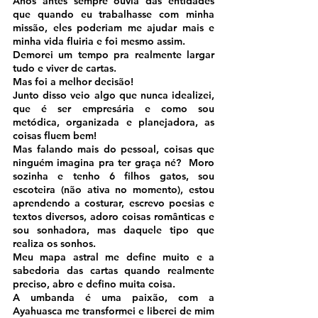
Anos antes sempre ouvia das entidades 
que quando eu trabalhasse com minha 
missão, eles poderiam me ajudar mais e 
minha vida fluiria e foi mesmo assim. 
Demorei um tempo pra realmente largar 
tudo e viver de cartas.
Mas foi a melhor decisão!
Junto disso veio algo que nunca idealizei, 
que é ser empresária e como sou 
metódica, organizada e planejadora, as 
coisas fluem bem!
Mas falando mais do pessoal, coisas que 
ninguém imagina pra ter graça né?  Moro 
sozinha e tenho 6 filhos gatos, sou 
escoteira (não ativa no momento), estou 
aprendendo a costurar, escrevo poesias e 
textos diversos, adoro coisas românticas e 
sou sonhadora, mas daquele tipo que 
realiza os sonhos. 
Meu mapa astral me define muito e a 
sabedoria das cartas quando realmente 
preciso, abro e defino muita coisa. 
A umbanda é uma paixão, com a 
Ayahuasca me transformei e liberei de mim 