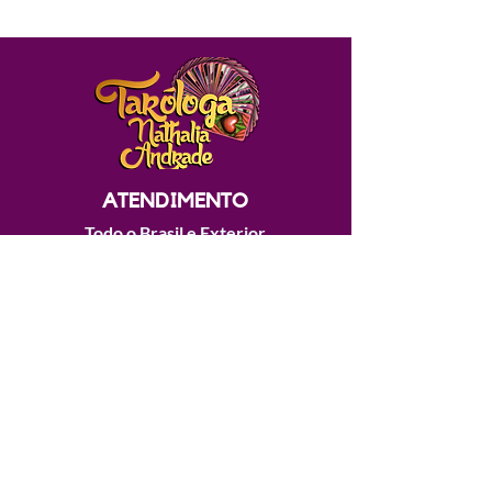
ATENDIMENTO
Todo o Brasil e Exterior
CURSOS
Online e Completos
(41) 99655-4152
@nathaliaandradeterapias
@tarologanathaliaandrade