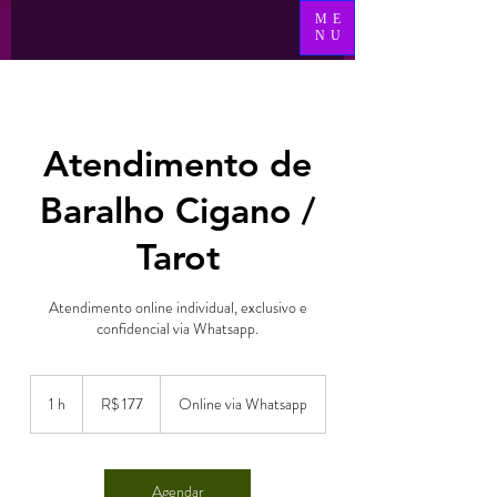
ME
NU
Atendimento de
Baralho Cigano /
Tarot
Atendimento online individual, exclusivo e
confidencial via Whatsapp.
177
Reais
1 h
1
R$ 177
Online via Whatsapp
brasileiros
Agendar