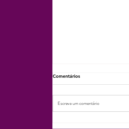
Comentários
Escreva um comentário
Pílula 11 - A Chave da
Intuição Cigana: