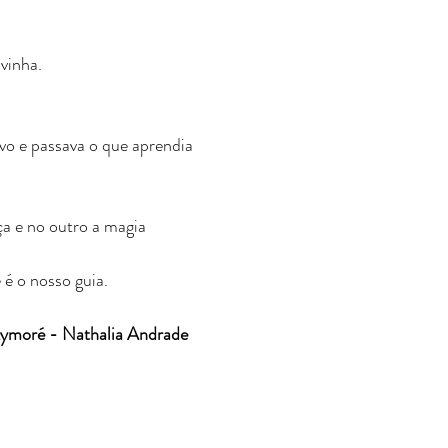
vinha.
vo e passava o que aprendia
a e no outro a magia
 é o nosso guia.
Aymoré - Nathalia Andrade