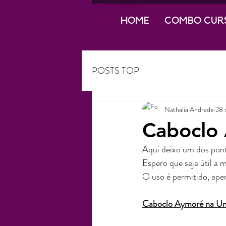
HOME
COMBO CUR
POSTS TOP
Nathalia Andrade
28 
Caboclo
Aqui deixo um dos pon
Espero que seja útil a m
O uso é permitido, ape
Caboclo Aymoré na U