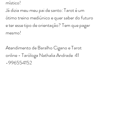
místico!
Já dizia meu meu pai de santo: Tarot é um 
ótimo treino mediúnico e quer saber do futuro 
e ter esse tipo de orientação? Tem que pagar 
mesmo!
Atendimento de Baralho Cigano e Tarot 
online - Taróloga Nathalia Andrade  41 
-996554152
Baralho Cigano Brasil 
www.baralhociganobrasil.com.br