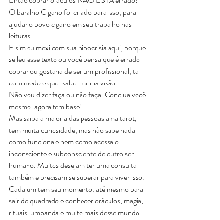
Então cobrar oráculos NÃO ESTA errado!
O baralho Cigano foi criado para isso, para 
ajudar o povo cigano em seu trabalho nas 
leituras.
E sim eu mexi com sua hipocrisia aqui, porque 
se leu esse texto ou você pensa que é errado 
cobrar ou gostaria de ser um profissional, ta 
com medo e quer saber minha visão.
Não vou dizer faça ou não faça. Conclua você 
mesmo, agora tem base!  
Mas saiba a maioria das pessoas ama tarot, 
tem muita curiosidade, mas não sabe nada 
como funciona e nem como acessa o 
inconsciente e subconsciente de outro ser 
humano. Muitos desejam ter uma consulta 
também e precisam se superar para viver isso. 
Cada um tem seu momento, até mesmo para 
sair do quadrado e conhecer oráculos, magia, 
rituais, umbanda e muito mais desse mundo 