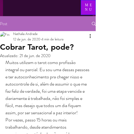
ME
NU
Post
Nathalia Andrade
12 de jun. de 2020
4 min de leitura
Cobrar Tarot, pode?
Atualizado:
21 de jun. de 2020
Muitos utilizam o tarot como profissão 
integral ou parcial. Eu sou uma dessas pessoas 
e ter autoconhecimento pra chegar nisso e 
autocontrole de si, além de assumir o que me 
faz feliz de verdade, foi uma etapa vencida e 
diariamente é trabalhada, não foi simples e 
fácil, mas desejo que todos um dia fiquem 
assim, por ser sensacional a paz interior!
Por vezes, passo 15 horas ou mais 
trabalhando, desde atendimentos 