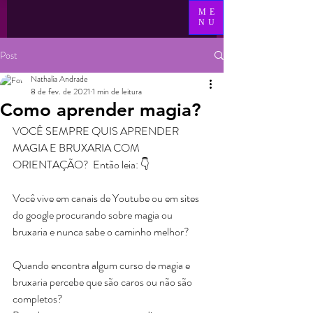
ME
NU
Post
Nathalia Andrade
8 de fev. de 2021
1 min de leitura
Como aprender magia?
VOCÊ SEMPRE QUIS APRENDER 
MAGIA E BRUXARIA COM 
ORIENTAÇÃO?  Então leia: 👇
Você vive em canais de Youtube ou em sites 
do google procurando sobre magia ou 
bruxaria e nunca sabe o caminho melhor?
Quando encontra algum curso de magia e 
bruxaria percebe que são caros ou não são 
completos?