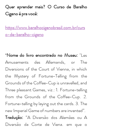
Quer aprender mais? O Curso de Baralho 
Cigano é pra você:
https://www.baralhociganobrasil.com.br/curs
o-de-baralho-cigano
*
Nome do livro encontrado no Museu:
 "Les 
Amusements des Allemands, or The 
Diversions of the Court of Vienna, in which 
the Mystery of Fortune-Telling from the 
Grounds of the Coffee-Cup is unravelled, and 
Three pleasant Games, viz.: 1. Fortune-telling 
from the Grounds of the Coffee-Cup. 2. 
Fortune-telling by laying out the cards. 3. The 
new Imperial Game of numbers are invented”.
Tradução: 
“A Diversão dos Alemães ou A 
Diversão da Corte de Viena. em que o 