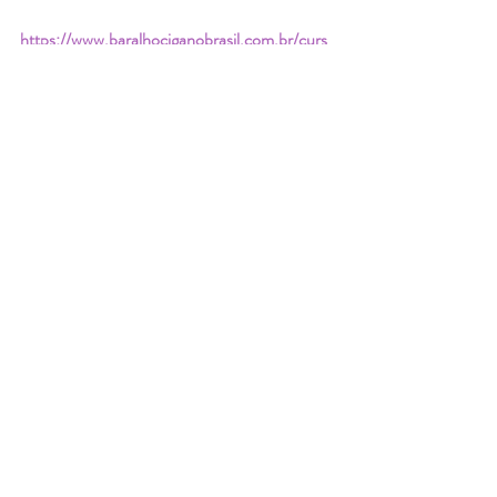
https://www.baralhociganobrasil.com.br/curs
o-de-baralho-cigano
Posts recentes
Ver tudo