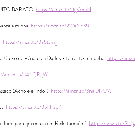
MUITO BARATO: 
https://amzn.to/3gKrnuN
ante a minha: 
https://amzn.to/2WaNbX9
: 
https://amzn.to/3a8tJmg
o Curso de Pêndulo e Dados - ferro, testemunho: 
https://amz
s://amzn.to/346QRgW
sico (Acho ele lindo!): 
https://amzn.to/3naQNUW
s: 
https://amzn.to/3oHksp4
o bom para quem usa em Reiki também): 
https://amzn.to/2IQ