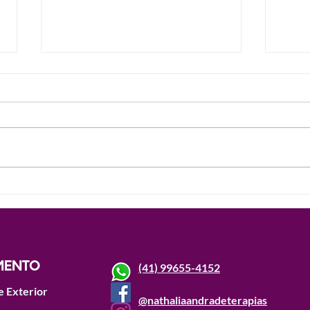
Pílula 10 - Tarot e religião -
Pílu
Tarot e a Umbanda como
Comp
fica isso?
a Le
Ciga
MENTO
(41) 99655-4152
e Exterior
@nathaliaandradeterapias