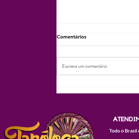
Comentários
Escreva um comentário
Pílula 11 - A Chave da
Intuição Cigana:
Desvendando o Baralho
Cigano e a Sabedoria
Milenar do Povo Cigano
ATENDI
Todo o Brasil 