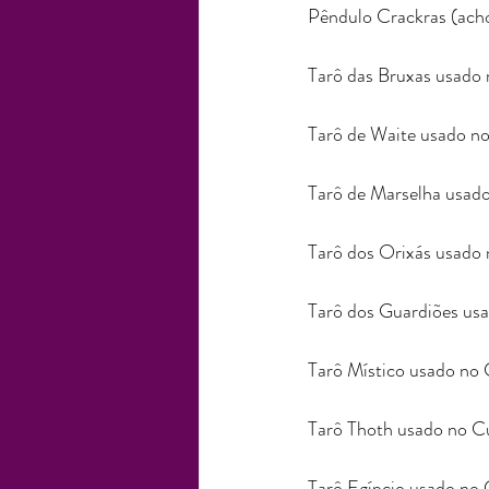
Pêndulo Crackras (acho
Tarô das Bruxas usado 
Tarô de Waite usado no
Tarô de Marselha usado
Tarô dos Orixás usado 
Tarô dos Guardiões usa
Tarô Místico usado no 
Tarô Thoth usado no Cu
Tarô Egípcio usado no 