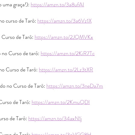
 uma graça!): 
https://amzn.to/3a8ufAI
no curso de Tarô: 
https://amzn.to/3a6Vz1X
 Curso de Tarô: 
https://amzn.to/2JQMVKx
 no Curso de tarô: 
https://amzn.to/2KiR7Tc
no Curso de Tarô: 
https://amzn.to/2Lz3tXR
do no Curso de Tarô: 
https://amzn.to/3neDa7m
Curso de Tarô: 
https://amzn.to/2KmuQDI
rso de Tarô: 
https://amzn.to/34axN1j
Curso de Tarô: 
https://amzn.to/3qVGG8H