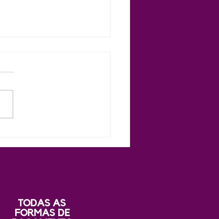
la 09 - Oráculos
lementares: Elevando
itura de Tarot e Baralho
no
TODAS AS
FORMAS DE