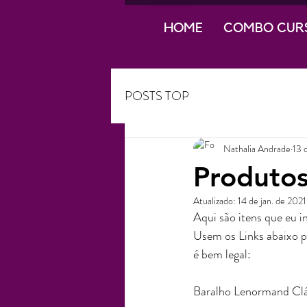
HOME
COMBO CUR
POSTS TOP
Nathalia Andrade
13 
Produtos
Atualizado:
14 de jan. de 2021
Aqui são itens que eu i
Usem os Links abaixo p
é bem legal: 
Baralho Lenormand Clás