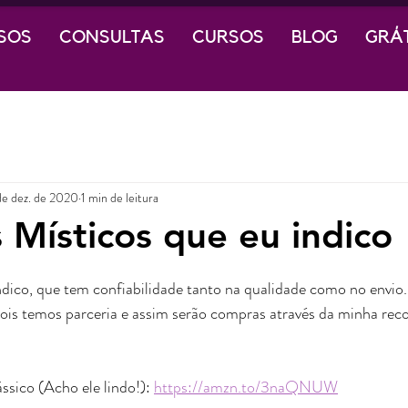
SOS
CONSULTAS
CURSOS
BLOG
GRÁ
de dez. de 2020
1 min de leitura
 Místicos que eu indico
ndico, que tem confiabilidade tanto na qualidade como no envio.
ois temos parceria e assim serão compras através da minha re
sico (Acho ele lindo!): 
https://amzn.to/3naQNUW