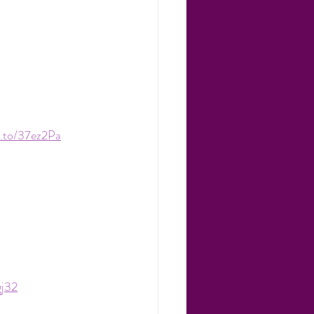
n.to/37ez2Pa
gj32