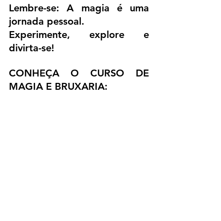
Lembre-se: A magia é uma 
jornada pessoal. 
Experimente, explore e 
divirta-se!
CONHEÇA O CURSO DE 
MAGIA E BRUXARIA:
https://www.baralhociganobr
asil.com.br/cursodemagia
Posts recentes
Ver tudo