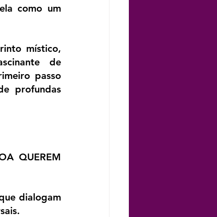
vela como um 
nto místico, 
cinante de 
imeiro passo 
de profundas 
SSOA QUEREM 
que dialogam 
sais.