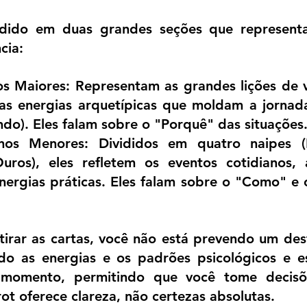
idido em duas grandes seções que representa
cia:
s Maiores: Representam as grandes lições de vid
as energias arquetípicas que moldam a jornad
do). Eles falam sobre o "Porquê" das situações
os Menores: Divididos em quatro naipes (P
ros), eles refletem os eventos cotidianos, a
energias práticas. Eles falam sobre o "Como" e
irar as cartas, você não está prevendo um dest
 as energias e os padrões psicológicos e esp
 momento, permitindo que você tome decisõ
rot oferece clareza, não certezas absolutas.