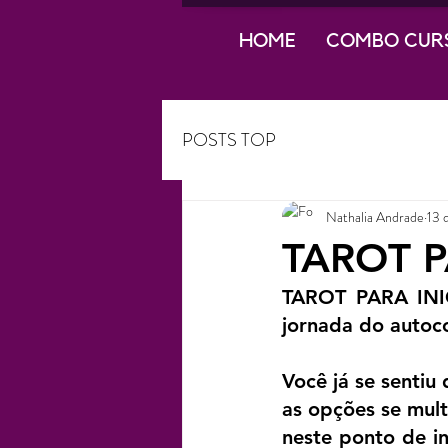
HOME
COMBO CUR
POSTS TOP
Nathalia Andrade
13 
TAROT P
TAROT PARA INIC
jornada do autoc
Você já se sentiu
as opções se mult
neste ponto de i