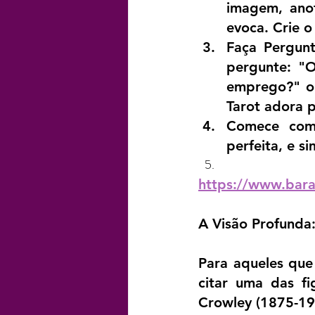
imagem, anot
evoca. Crie o
Faça Pergun
pergunte: "
emprego?" ou
Tarot adora p
Comece com 
perfeita, e s
https://www.bara
A Visão Profunda:
Para aqueles que
citar uma das fig
Crowley (1875-19