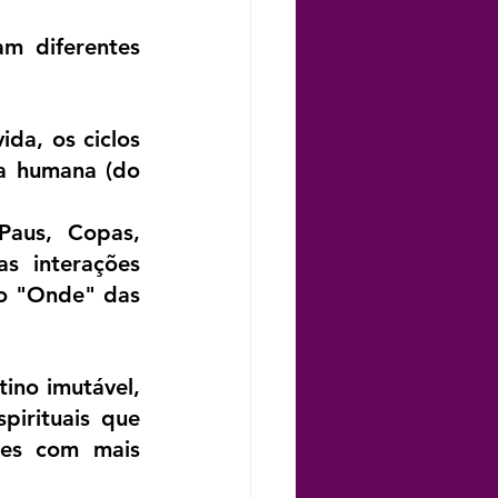
m diferentes 
a, os ciclos 
a humana (do 
.
aus, Copas, 
s interações 
 o "Onde" das 
ino imutável, 
irituais que 
es com mais 