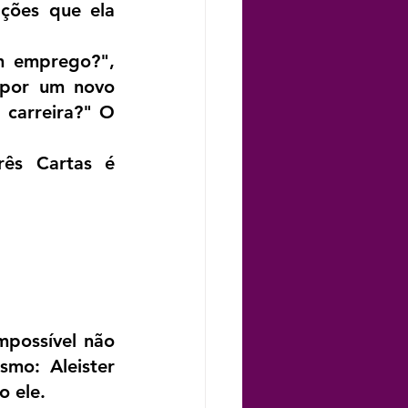
ções que ela 
 emprego?", 
por um novo 
carreira?" O 
ês Cartas é 
possível não 
mo: Aleister 
 ele.