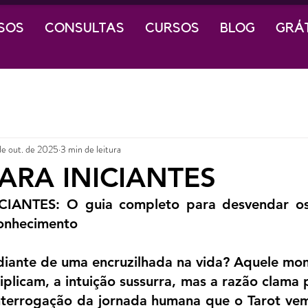
SOS
CONSULTAS
CURSOS
BLOG
GRÁ
de out. de 2025
3 min de leitura
ARA INICIANTES
IANTES: O guia completo para desvendar os 
onhecimento
 diante de uma encruzilhada na vida? Aquele mo
iplicam, a intuição sussurra, mas a razão clama p
nterrogação da jornada humana que o Tarot vem 