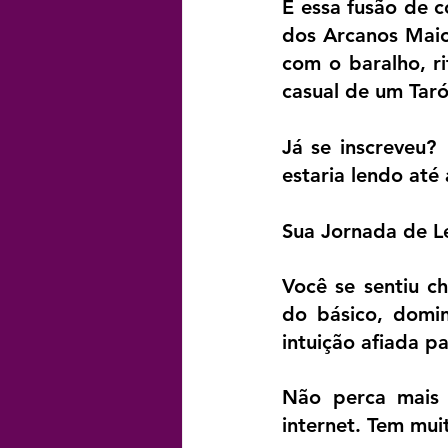
É essa fusão de c
dos Arcanos Maior
com o baralho, ri
casual de um Taró
Já se inscreveu? 
estaria lendo até 
Sua Jornada de L
Você se sentiu c
do básico, domin
intuição afiada p
Não perca mais 
internet. Tem mui