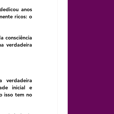
edicou anos 
ente ricos: o 
 consciência 
 verdadeira 
verdadeira 
e inicial e 
o isso tem no 