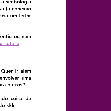
 a simbologia 
va (a conexão 
cia um leitor 
sentiu ou nem 
ursotaro
Quer ir além 
envolver uma 
ara outros?
do coisa de 
ido kkk