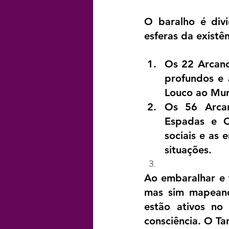
O baralho é div
esferas da existên
Os 22 Arcano
profundos e 
Louco ao Mun
Os 56 Arcan
Espadas e Ou
sociais e as 
situações.
Ao embaralhar e t
mas sim mapeando
estão ativos no
consciência. O Ta